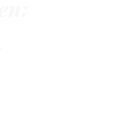
en:
6