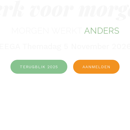
rk voor morg
MORGEN WERKT
ANDERS
EEGA Themadag 5 November 202
TERUGBLIK 2025
AANMELDEN